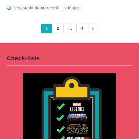
les jouets du mercredi
vintage
1
2
…
4
Check-lists