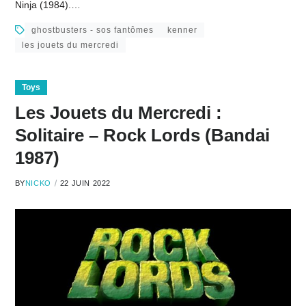
Ninja (1984).…
ghostbusters - sos fantômes
kenner
les jouets du mercredi
Toys
Les Jouets du Mercredi :
Solitaire – Rock Lords (Bandai
1987)
BY
NICKO
22 JUIN 2022