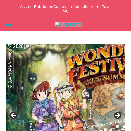
Accueil
Rubriques
Contact
La rédaction
ApéroToys