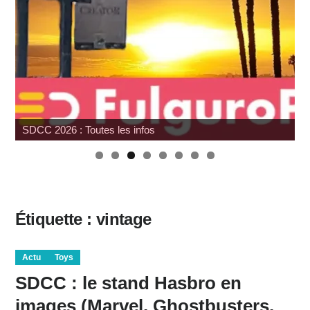
SDCC 2026 : Toutes les infos
Étiquette :
vintage
Actu
Toys
SDCC : le stand Hasbro en
images (Marvel, Ghostbusters,