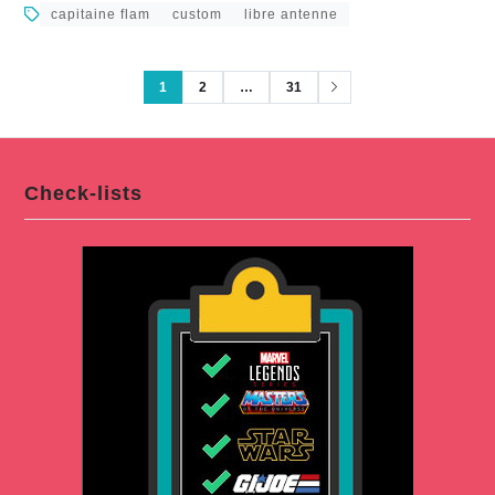
capitaine flam
custom
libre antenne
1
2
…
31
Check-lists