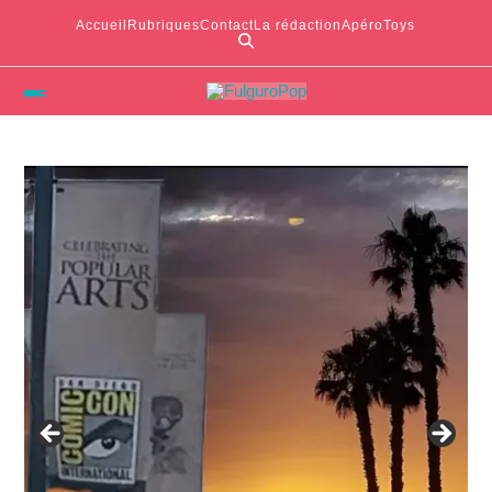
Accueil
Rubriques
Contact
La rédaction
ApéroToys