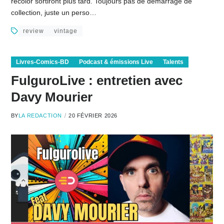
recolor sortiront plus tard. Toujours pas de démarrage de
collection, juste un perso…
review
vintage
Livres-Comics-BD
Podcast & émissions Live
Talents
FulguroLive : entretien avec
Davy Mourier
BY
LA REDACTION
20 FÉVRIER 2026