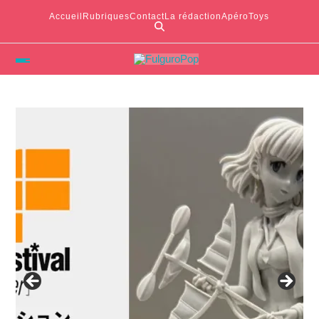
Accueil
Rubriques
Contact
La rédaction
ApéroToys