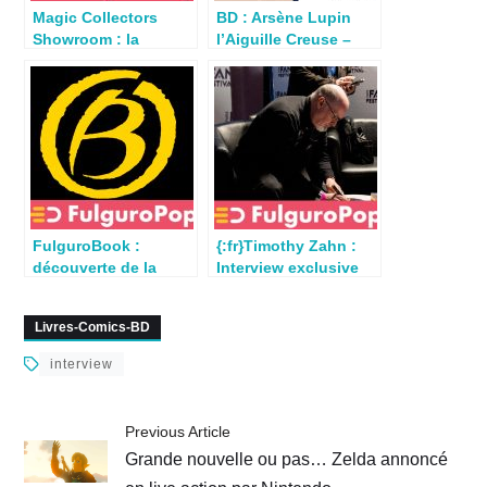
Magic Collectors
BD : Arsène Lupin
Showroom : la
l’Aiguille Creuse –
Boutique à visiter sur
Interview exclusive
Aubagne
FulguroBook :
{:fr}Timothy Zahn :
découverte de la
Interview exclusive
librairie Bulle ! 2eme
de l’auteur culte Star
partie
Wars{:}{:en}Star Wars
Livres-Comics-BD
: Exclusive Interview
with Timothy Zahn in
interview
Paris{:}
Previous Article
Grande nouvelle ou pas… Zelda annoncé