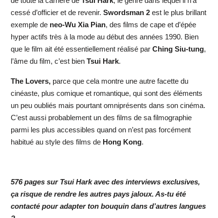
de toute la carrière de
Tsui Hark
, le genre dans lequel il n’a
cessé d’officier et de revenir.
Swordsman 2
est le plus brillant
exemple de
neo-Wu Xia Pian
, des films de cape et d’épée
hyper actifs très à la mode au début des années 1990. Bien
que le film ait été essentiellement réalisé par
Ching Siu-tung
,
l’âme du film, c’est bien
Tsui Hark
.
The Lovers,
parce que cela montre une autre facette du
cinéaste, plus comique et romantique, qui sont des éléments
un peu oubliés mais pourtant omniprésents dans son cinéma.
C’est aussi probablement un des films de sa filmographie
parmi les plus accessibles quand on n’est pas forcément
habitué au style des films de
Hong Kong
.
576 pages sur Tsui Hark avec des interviews exclusives,
ça risque de rendre les autres pays jaloux. As-tu été
contacté pour adapter ton bouquin dans d’autres langues