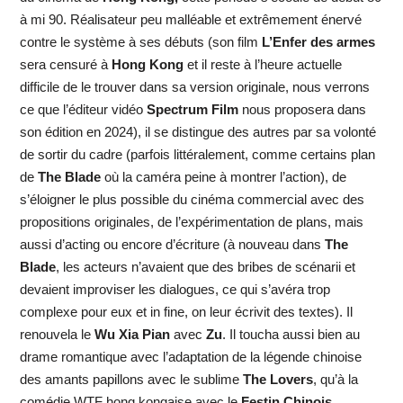
à mi 90. Réalisateur peu malléable et extrêmement énervé
contre le système à ses débuts (son film
L’Enfer des armes
sera censuré à
Hong Kong
et il reste à l’heure actuelle
difficile de le trouver dans sa version originale, nous verrons
ce que l’éditeur vidéo
Spectrum Film
nous proposera dans
son édition en 2024), il se distingue des autres par sa volonté
de sortir du cadre (parfois littéralement, comme certains plan
de
The Blade
où la caméra peine à montrer l’action), de
s’éloigner le plus possible du cinéma commercial avec des
propositions originales, de l’expérimentation de plans, mais
aussi d’acting ou encore d’écriture (à nouveau dans
The
Blade
, les acteurs n’avaient que des bribes de scénarii et
devaient improviser les dialogues, ce qui s’avéra trop
complexe pour eux et in fine, on leur écrivit des textes). Il
renouvela le
Wu Xia Pian
avec
Zu
. Il toucha aussi bien au
drame romantique avec l’adaptation de la légende chinoise
des amants papillons avec le sublime
The Lovers
, qu’à la
comédie WTF hong kongaise avec le
Festin Chinois
.