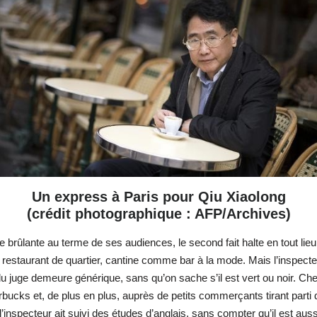
Un express à Paris pour Qiu Xiaolong
(crédit photographique : AFP/Archives)
re brûlante au terme de ses audiences, le second fait halte en tout 
 restaurant de quartier, cantine comme bar à la mode. Mais l’inspecte
du juge demeure générique, sans qu’on sache s’il est vert ou noir. Che
ucks et, de plus en plus, auprès de petits commerçants tirant parti d
e l’inspecteur ait suivi des études d’anglais, sans compter qu’il est a