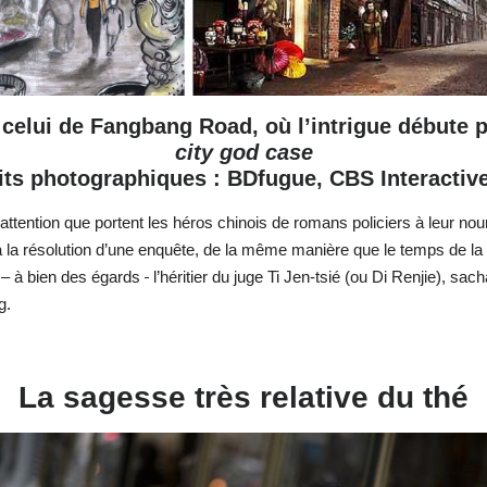
lui de Fangbang Road, où l’intrigue débute pa
city god case
its photographiques : BDfugue, CBS Interactive
’attention que portent les héros chinois de romans policiers à leur nou
s à la résolution d’une enquête, de la même manière que le temps de l
t – à bien des égards
l’héritier du juge Ti Jen-tsié (ou Di Renjie), s
g.
La sagesse très relative du thé