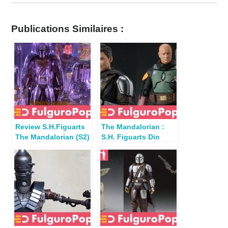
Publications Similaires :
Review S.H.Figuarts
The Mandalorian :
The Mandalorian (S2)
S.H. Figuarts Din
par
Djarin (Saison 2) &
Stan.sadventures99
Boba Fett