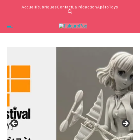
Accueil
Rubriques
Contact
La rédaction
ApéroToys