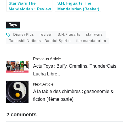
Star Wars The
S.H. Figuarts The
Mandalorian : Review
Mandalorian (Beskar),
S.H.Figuarts IG-11
The Child et IG-11
Toys
DisneyPlus
review
S.H.Figuarts
star wars
Tamashii Nations - Bandai Spirits
the mandalorian
Previous Article
Actu Toys : Buffy, Gremlins, ThunderCats,
Lucha Libre…
Next Article
A la table des chimères : gastronomie &
fiction (4ème partie)
2 comments