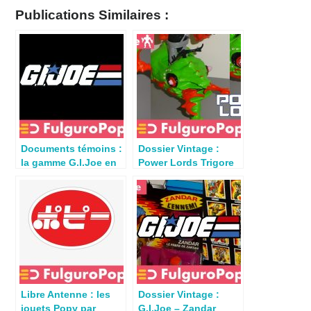
Publications Similaires :
Documents témoins :
Dossier Vintage :
la gamme G.I.Joe en
Power Lords Trigore
1987 chez Jouetland
(Revell 1983)
Libre Antenne : les
Dossier Vintage :
jouets Popy par
G.I.Joe – Zandar