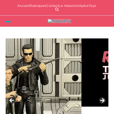
Accueil
Rubriques
Contact
La rédaction
ApéroToys