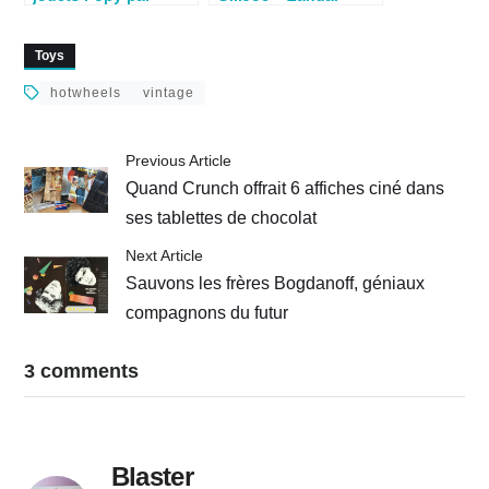
Nicolas alias
L’Ennemi (Hasbro
Colargol1978
1988)
Toys
hotwheels
vintage
Previous Article
Quand Crunch offrait 6 affiches ciné dans
ses tablettes de chocolat
Next Article
Sauvons les frères Bogdanoff, géniaux
compagnons du futur
3 comments
Blaster