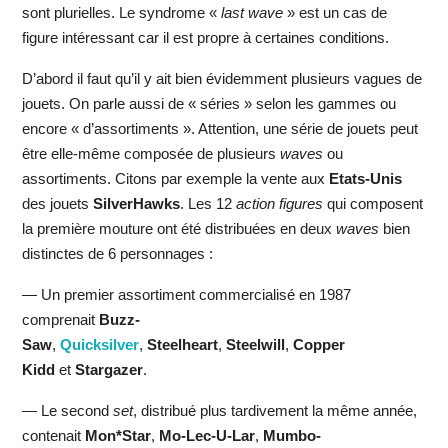
sont plurielles. Le syndrome «
last wave
» est un cas de
figure intéressant car il est propre à certaines conditions.
D’abord il faut qu’il y ait bien évidemment plusieurs vagues de
jouets. On parle aussi de « séries » selon les gammes ou
encore « d’assortiments ». Attention, une série de jouets peut
être elle-même composée de plusieurs
waves
ou
assortiments. Citons par exemple la vente aux
Etats-Unis
des jouets
SilverHawks
. Les 12
action
figures
qui composent
la première mouture ont été distribuées en deux
waves
bien
distinctes de 6 personnages :
— Un premier assortiment commercialisé en 1987
comprenait
Buzz-
Saw
,
Quicksilver
,
Steelheart
,
Steelwill
,
Copper
Kidd
et
Stargazer
.
— Le second
set
, distribué plus tardivement la même année,
contenait
Mon*Star
,
Mo-Lec-U-Lar
,
Mumbo-