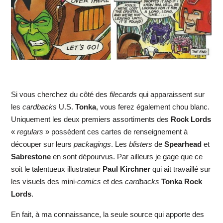
Si vous cherchez du côté des
filecards
qui apparaissent sur
les
cardbacks
U.S.
Tonka
, vous ferez également chou blanc.
Uniquement les deux premiers assortiments des
Rock Lords
«
regulars
» possèdent ces cartes de renseignement à
découper sur leurs
packagings
. Les
blisters
de
Spearhead
et
Sabrestone
en sont dépourvus. Par ailleurs je gage que ce
soit le talentueux illustrateur
Paul Kirchner
qui ait travaillé sur
les visuels des mini-
comics
et des
cardbacks
Tonka Rock
Lords
.
En fait, à ma connaissance, la seule source qui apporte des