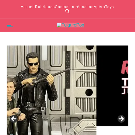
Accueil
Rubriques
Contact
La rédaction
ApéroToys