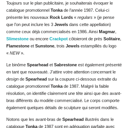
Toujours sur le plan publicitaire, je souhaiterais évoquer le
catalogue promotionnel
Tonka
de l’année 1987. Celui-ci
présente les nouveaux
Rock Lords
«
regulars
» (je pense
que l’on peut inclure les 3
Jewels
dans cette appellation)
comme ceux déjà commercialisés en 1986. Ainsi
Magmar
,
Slimestone
ou encore
Crackpot
côtoieront de près
Solitaire
,
Flamestone
et
Sunstone
, trois
Jewels
estampillés du logo
«
NEW
».
Le binôme
Spearhead
et
Sabrestone
est également présenté
en tant que nouveauté. J’attire votre attention concernant le
design
de
Spearhead
sur la coupure ci-dessous extraite du
catalogue promotionnel
Tonka
de 1987. Malgré la faible
résolution, on identifie clairement une tête ainsi que des avant-
bras différents du modèle commercialisé. Le corps comporte
également quelques détails de sculpture qui seront modifiés.
Notons que les avant-bras de
Spearhead
illustrés dans le
catalogue
Tonka
de 1987 sont en adéquation parfaite avec