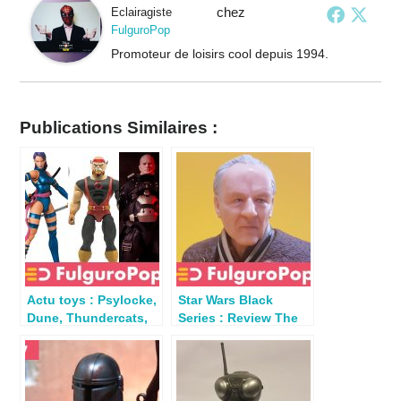
chez
Eclairagiste
FulguroPop
Promoteur de loisirs cool depuis 1994.
Publications Similaires :
Actu toys : Psylocke,
Star Wars Black
Dune, Thundercats,
Series : Review The
Mandalorian…
Client (Mandalorian
20)