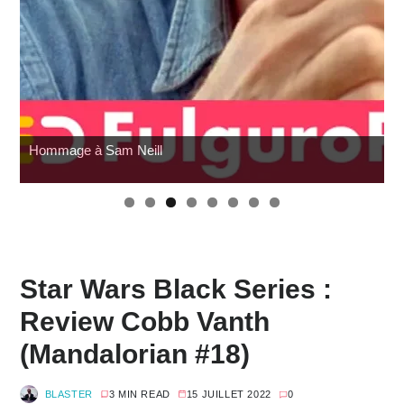
Pocket Fighter
W
Star Wars Black Series :
Review Cobb Vanth
(Mandalorian #18)
BLASTER
3 MIN READ
15 JUILLET 2022
0