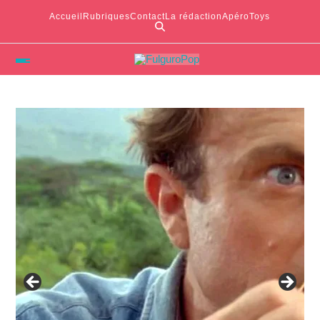
Accueil
Rubriques
Contact
La rédaction
ApéroToys