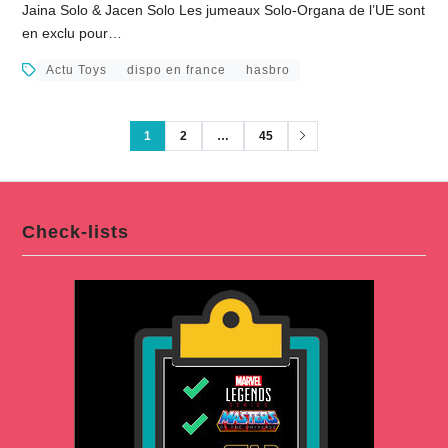
Jaina Solo & Jacen Solo Les jumeaux Solo-Organa de l’UE sont
en exclu pour…
Actu Toys
dispo en france
hasbro
1
2
…
45
Check-lists