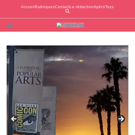
Accueil
Rubriques
Contact
La rédaction
ApéroToys