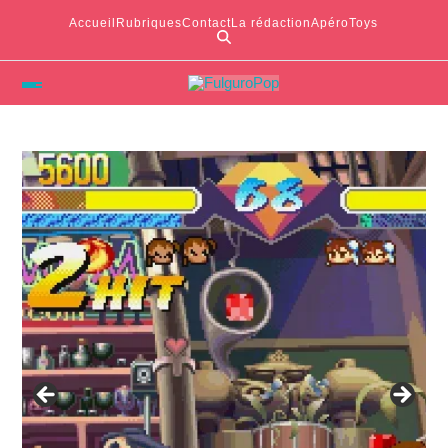
Accueil
Rubriques
Contact
La rédaction
ApéroToys