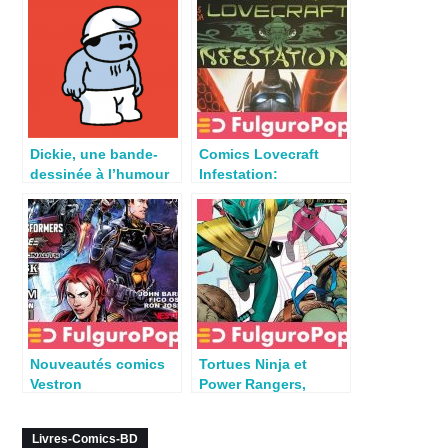
Dickie, une bande-
Comics Lovecraft
dessinée à l’humour
Infestation:
noir ravageur
l’hommage de
Vestron à Lovecraft
Nouveautés comics
Tortues Ninja et
Vestron
Power Rangers,
Janvier/Février par
crossover IDW
Gus
Publishing
Livres-Comics-BD