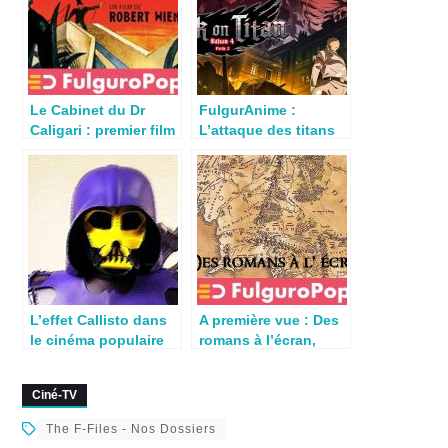
Le Cabinet du Dr
FulgurAnime :
Caligari : premier film
L’attaque des titans
d’horreur du cinéma
saison finale partie 2
critique et questions
L’effet Callisto dans
A première vue : Des
le cinéma populaire
romans à l’écran,
(partie 1/2)
Hobittebourg
Ciné-TV
The F-Files - Nos Dossiers