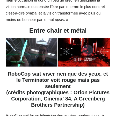
même occasion et donc un peu de grec, en désignant la
vision normale ou censée l’être par le terme le plus concret
c’est-à-dire
omma
, et la vision transformée avec plus ou
moins de bonheur par le mot
opsis
. »
Entre chair et métal
RoboCop sait viser rien que des yeux, et
le Terminator voit rouge mais pas
seulement
(crédits photographiques : Orion Pictures
Corporation, Cinema’ 84, A Greenberg
Brothers Partnership)
RoboCop voit façon télévision des années quatre-vingts, à