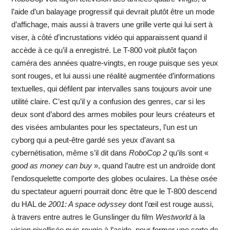
l’aide d’un balayage progressif qui devrait plutôt être un mode
d’affichage, mais aussi à travers une grille verte qui lui sert à
viser, à côté d’incrustations vidéo qui apparaissent quand il
accède à ce qu’il a enregistré. Le T-800 voit plutôt façon
caméra des années quatre-vingts, en rouge puisque ses yeux
sont rouges, et lui aussi une réalité augmentée d’informations
textuelles, qui défilent par intervalles sans toujours avoir une
utilité claire. C’est qu’il y a confusion des genres, car si les
deux sont d’abord des armes mobiles pour leurs créateurs et
des visées ambulantes pour les spectateurs, l’un est un
cyborg qui a peut-être gardé ses yeux d’avant sa
cybernétisation, même s’il dit dans
RoboCop 2
qu’ils sont «
good as money can buy
», quand l’autre est un androïde dont
l’endosquelette comporte des globes oculaires. La thèse osée
du spectateur aguerri pourrait donc être que le T-800 descend
du HAL de
2001: A space odyssey
dont l’œil est rouge aussi,
à travers entre autres le Gunslinger du film
Westworld
à la
vision pixellisée puis rougie à l’acide, pour former une sorte de