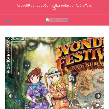
Accueil
Rubriques
Contact
La rédaction
ApéroToys