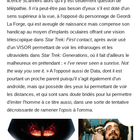
licence Scanners alors qu’il y est seulement question de
télépathie. Il n’a peut-être pas besoin d’yeux s’il est doté d’un
sens supérieur à la vue, à l’opposé du personnage de Geordi
La Forge, qui est aveugle de naissance mais compense son
handicap au moyen d’implants oculaires offrant une vision
télescopique dans
Star Trek: First contact
, après avoir usé
d’un VISOR permettant de voir les infrarouges et les
ultraviolets dans
Star Trek: Generations
, où il fait d’ailleurs le
malheureux en prétendant : «
I’ve never seen a sunrise. Not
the way you see it.
» A l’opposé aussi de Data, dont il est
pourtant un proche parent puisqu’il s’agit également d’un
androïde, mais qui possède des yeux lui permettant de voir
les distances, et qui sont sans doute bridés pour lui permettre
d’imiter l’homme à ce titre aussi, dans une sorte de tentative
décroissante de ramener l’
opsis
à l’
omma
.