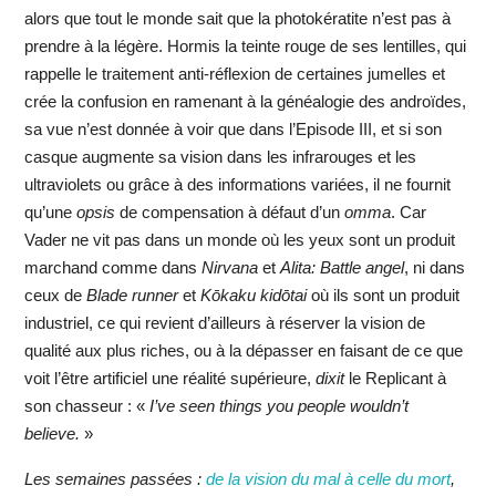
alors que tout le monde sait que la photokératite n’est pas à
prendre à la légère. Hormis la teinte rouge de ses lentilles, qui
rappelle le traitement anti-réflexion de certaines jumelles et
crée la confusion en ramenant à la généalogie des androïdes,
sa vue n’est donnée à voir que dans l’Episode III, et si son
casque augmente sa vision dans les infrarouges et les
ultraviolets ou grâce à des informations variées, il ne fournit
qu’une
opsis
de compensation à défaut d’un
omma
. Car
Vader ne vit pas dans un monde où les yeux sont un produit
marchand comme dans
Nirvana
et
Alita: Battle angel
, ni dans
ceux de
Blade runner
et
Kōkaku kidōtai
où ils sont un produit
industriel, ce qui revient d’ailleurs à réserver la vision de
qualité aux plus riches, ou à la dépasser en faisant de ce que
voit l’être artificiel une réalité supérieure,
dixit
le Replicant à
son chasseur : «
I’ve seen things you people wouldn’t
believe.
»
Les semaines passées :
de la vision du mal à celle du mort
,