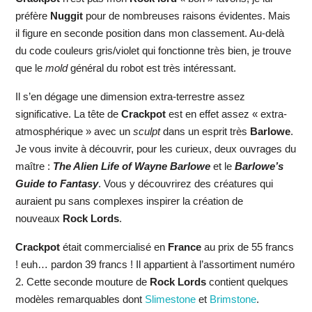
préfère
Nuggit
pour de nombreuses raisons évidentes. Mais
il figure en seconde position dans mon classement. Au-delà
du code couleurs gris/violet qui fonctionne très bien, je trouve
que le
mold
général du robot est très intéressant.
Il s’en dégage une dimension extra-terrestre assez
significative. La tête de
Crackpot
est en effet assez « extra-
atmosphérique » avec un
sculpt
dans un esprit très
Barlowe
.
Je vous invite à découvrir, pour les curieux, deux ouvrages du
maître :
The Alien Life of Wayne Barlowe
et le
Barlowe’s
Guide to Fantasy
. Vous y découvrirez des créatures qui
auraient pu sans complexes inspirer la création de
nouveaux
Rock Lords
.
Crackpot
était commercialisé en
France
au prix de 55 francs
! euh… pardon 39 francs ! Il appartient à l’assortiment numéro
2. Cette seconde mouture de
Rock Lords
contient quelques
modèles remarquables dont
Slimestone
et
Brimstone
.