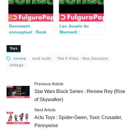
Document
Les Jouets du
conceptuel : Rock
Mercredi :
Lords – Terra-Roc
Flamestone – Rock
(Bandai 1986)
Lords (Bandai 1987)
Toys
review
rock lords
The F-Files - Nos Dossiers
vintage
Previous Article
Star Wars Black Series : Review Rey (Rise
of Skywalker)
Next Article
Actu Toys : Spider-Gwen, Toxic Crusader,
Pennywise