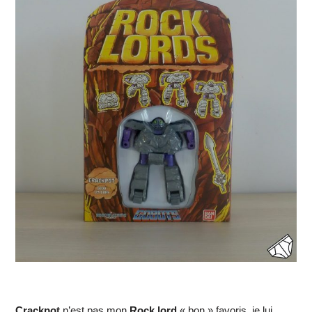
Crackpot
n’est pas mon
Rock lord
« bon » favoris, je lui