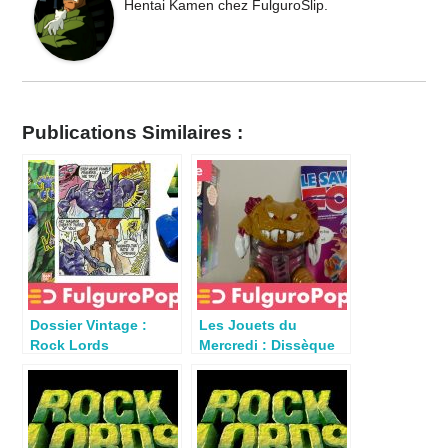
Hentai Kamen chez FulguroSlip.
Publications Similaires :
Dossier Vintage :
Les Jouets du
Rock Lords
Mercredi : Dissèque
Spearhead (Bandai
un Extra-Terrestre
1987)
(Mattel 1988)