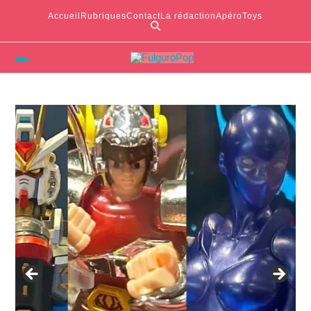
Accueil
Rubriques
Contact
La rédaction
ApéroToys