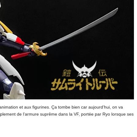
’animation et aux figurines. Ça tombe bien car aujourd’hui, on va
implement de l’armure suprême dans la VF, portée par Ryo lorsque ses