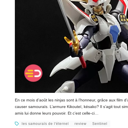
En ce mois d’août les ninjas sont à l’honneur, grâce aux film d
causer samouraïs. L’armure Kikouteï, késako? Il s’agit tout s
amis lui donne leurs pouvoir. Et c’est celle-ci…
les samouraïs de l'éternel
review
Sentinel