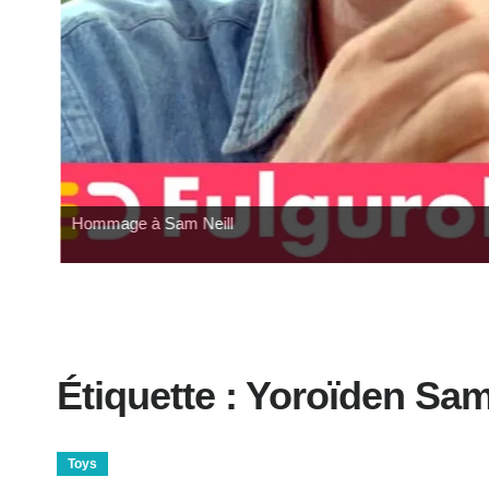
Hommage à Sam Neill
Étiquette :
Yoroïden Sam
Toys