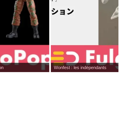
on
Wonfest : les indépendants