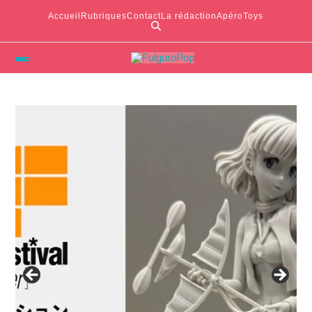
Accueil
Rubriques
Contact
La rédaction
ApéroToys