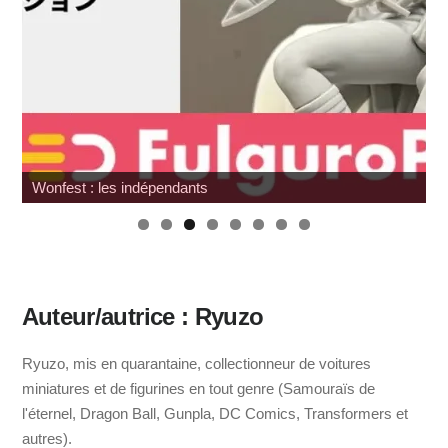
nts
SDCC 2026 : Toutes les infos
Auteur/autrice : Ryuzo
Ryuzo, mis en quarantaine, collectionneur de voitures
miniatures et de figurines en tout genre (Samouraïs de
l'éternel, Dragon Ball, Gunpla, DC Comics, Transformers et
autres).