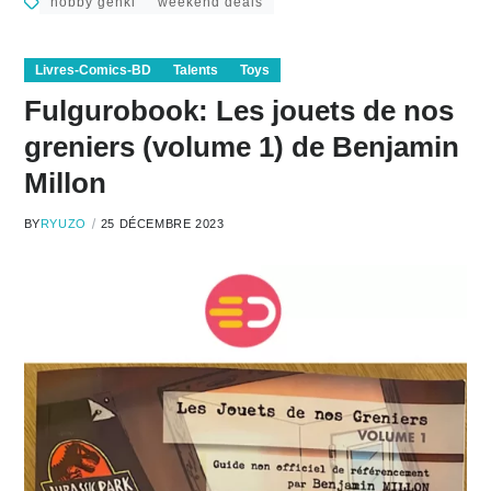
hobby genki
weekend deals
Livres-Comics-BD
Talents
Toys
Fulgurobook: Les jouets de nos
greniers (volume 1) de Benjamin
Millon
BY
RYUZO
25 DÉCEMBRE 2023