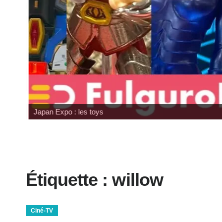
Japan Expo : les toys
Étiquette :
willow
Ciné-TV