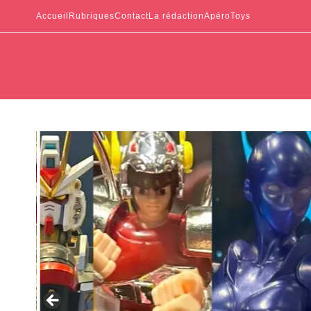
Accueil
Rubriques
Contact
La rédaction
ApéroToys