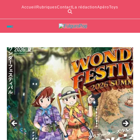
Accueil
Rubriques
Contact
La rédaction
ApéroToys