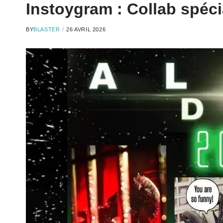
Instoygram : Collab spéci
BY
BLASTER
26 AVRIL 2026