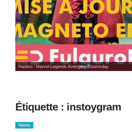
Hasbro : Marvel Legends Avengers Doomsday
Étiquette :
instoygram
Talents