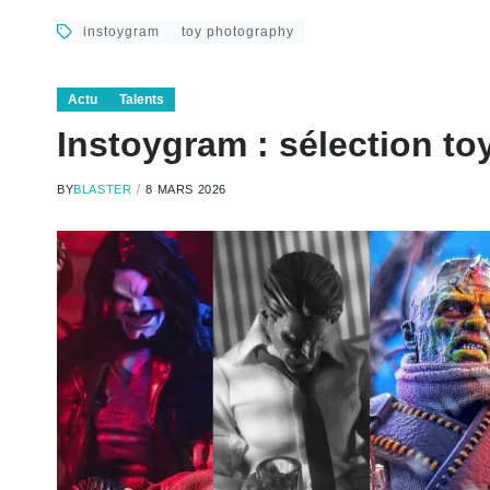
instoygram
toy photography
Actu
Talents
Instoygram : sélection to
BY
BLASTER
8 MARS 2026