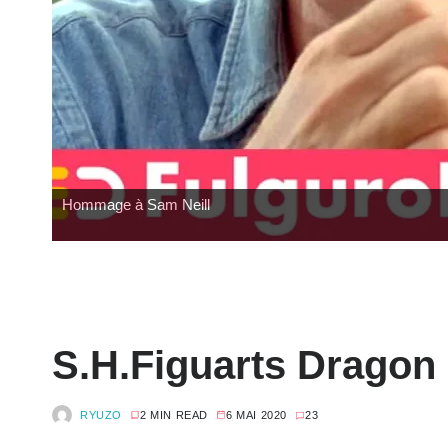
Hasbro : Marvel Legends Avengers Doomsday
S.H.Figuarts Dragon 
RYUZO
2 MIN READ
6 MAI 2020
23