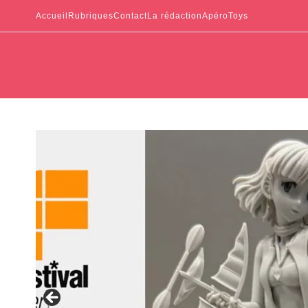
Accueil
Rubriques
Contact
La rédaction
ApéroToys