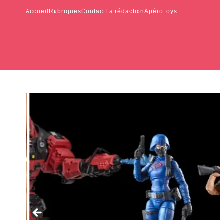
Accueil
Rubriques
Contact
La rédaction
ApéroToys