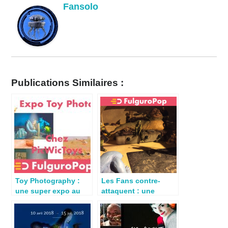
Fansolo
Publications Similaires :
Toy Photography :
Les Fans contre-
une super expo au
attaquent : une
PicWicToys de
collection Star Wars
Vitrolles (13)
exposée à Paris