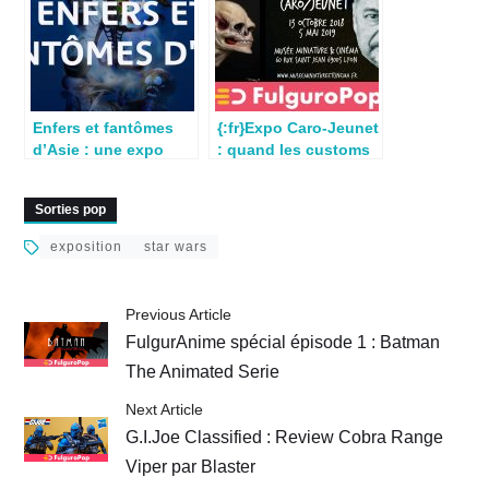
Enfers et fantômes
{:fr}Expo Caro-Jeunet
d’Asie : une expo
: quand les customs
d’enfer au Quai
entrent au musée
Branly
[FR/EN]{:}{:en}Dayton
Sorties pop
Allen : a customizer
from outer space{:}
exposition
star wars
Previous Article
FulgurAnime spécial épisode 1 : Batman
The Animated Serie
Next Article
G.I.Joe Classified : Review Cobra Range
Viper par Blaster