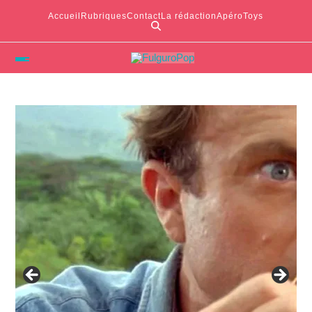
Accueil
Rubriques
Contact
La rédaction
ApéroToys