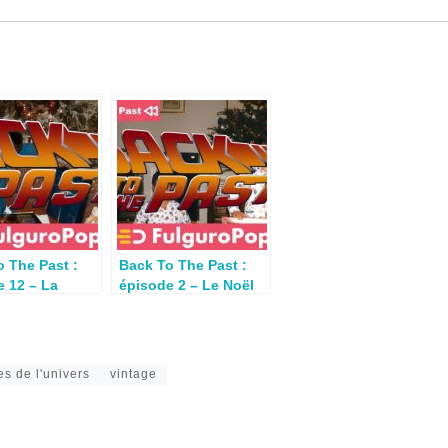
 The Past :
Back To The Past :
e 12 – La
épisode 2 – Le Noël
e du Noël 1986
1987 de Benjamin
ko
s de l'univers
vintage