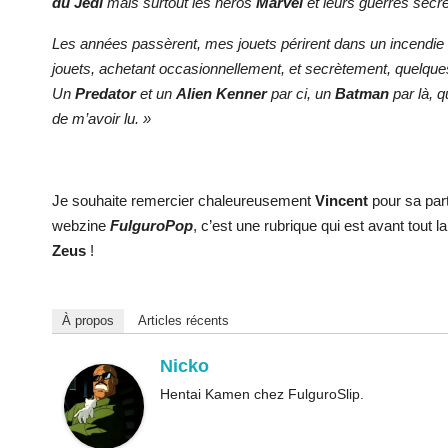
du Jedi
mais surtout les héros
Marvel
et leurs guerres secr
Les années passèrent, mes jouets périrent dans un incendie 
jouets, achetant occasionnellement, et secrètement, quelques
Un
Predator
et un
Alien Kenner
par ci, un
Batman
par là, q
de m’avoir lu. »
Je souhaite remercier chaleureusement
Vincent
pour sa part
webzine
FulguroPop
, c’est une rubrique qui est avant tout 
Zeus
!
À propos
Articles récents
Nicko
Hentai Kamen chez FulguroSlip.