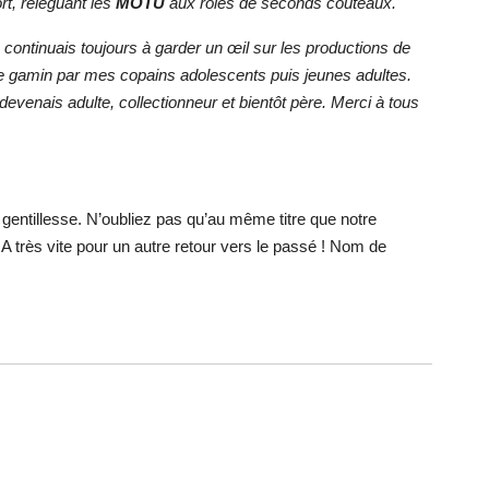
rt, reléguant les
MOTU
aux rôles de seconds couteaux.
ontinuais toujours à garder un œil sur les productions de
 de gamin par mes copains adolescents puis jeunes adultes.
venais adulte, collectionneur et bientôt père. Merci à tous
 gentillesse. N’oubliez pas qu’au même titre que notre
. A très vite pour un autre retour vers le passé ! Nom de