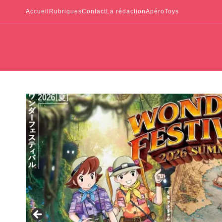
Accueil
Rubriques
Contact
La rédaction
ApéroToys