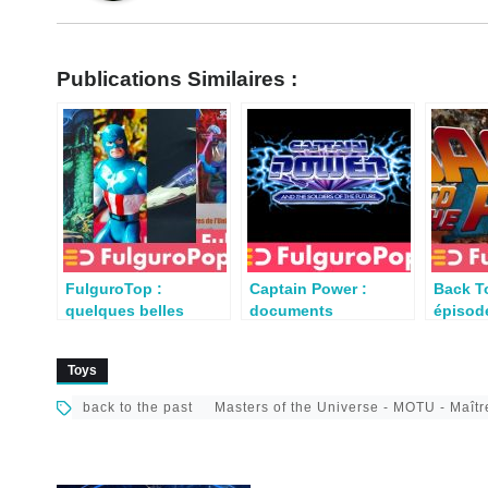
Publications Similaires :
FulguroTop :
Captain Power :
Back To
quelques belles
documents
épisod
acquisitions par la
conceptuels et
surpris
rédac en 2021
analyses (Mattel
de Nic
Toys
1987)
back to the past
Masters of the Universe - MOTU - Maître