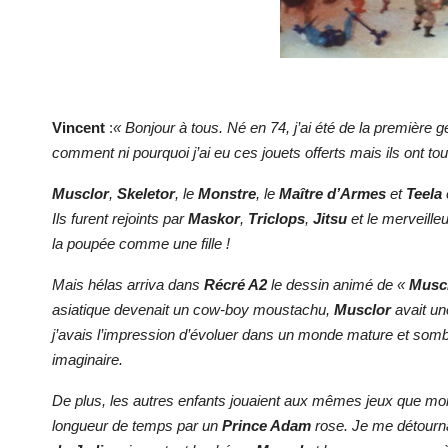
Vincent
:
« Bonjour à tous. Né en 74, j’ai été de la premièr
comment ni pourquoi j’ai eu ces jouets offerts mais ils ont t
Musclor
,
Skeletor
, le
Monstre
, le
Maître d’Armes
et
Teela
Ils furent rejoints par
Maskor
,
Triclops
,
Jitsu
et le merveille
la poupée comme une fille !
Mais hélas arriva dans
Récré A2
le dessin animé de «
Musc
asiatique devenait un cow-boy moustachu,
Musclor
avait un
j’avais l’impression d’évoluer dans un monde mature et sombr
imaginaire.
De plus, les autres enfants jouaient aux mêmes jeux que moi 
longueur de temps par un
Prince Adam
rose. Je me détourn