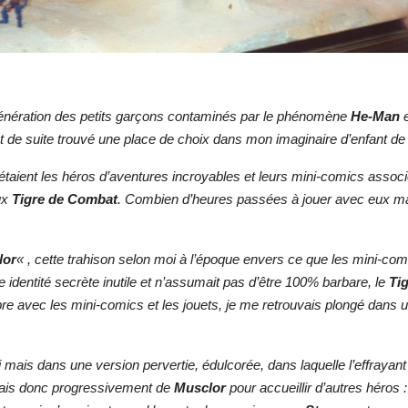
e génération des petits garçons contaminés par le phénomène
He-Man
e
out de suite trouvé une place de choix dans mon imaginaire d’enfant de
étaient les héros d’aventures incroyables et leurs mini-comics associ
ux
Tigre de Combat
. Combien d’heures passées à jouer avec eux mal
lor
« , cette trahison selon moi à l’époque envers ce que les mini-co
e identité secrète inutile et n’assumait pas d’être 100% barbare, le
Ti
e avec les mini-comics et les jouets, je me retrouvais plongé dans u
mais dans une version pervertie, édulcorée, dans laquelle l’effrayan
ais donc progressivement de
Musclor
pour accueillir d’autres héros 