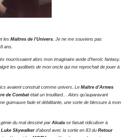
t les
Maîtres de l’Univers
. Je ne me souviens pas
 8 ans.
és nourrissaient alors mon imaginaire avide d’heroïc fantasy.
gré les quolibets de mon oncle qui me reprochait de jouer à
mics avaient construit comme univers. Le
Maître d’Armes
gre de Combat
était un trouillard… Alors qu’auparavant
ne guimauve fade et débilitante, une sorte de blessure à mon
t génie du mal dessiné par
Alcala
se faisait ridiculiser à
:
Luke Skywalker
d’abord avec la sortie en 83 du
Retour