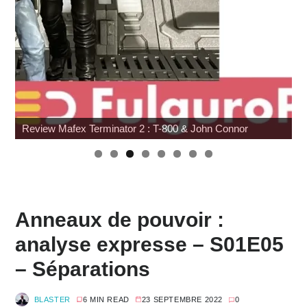
Review Mafex Terminator 2 : T-800 & John Connor
W
Anneaux de pouvoir :
analyse expresse – S01E05
– Séparations
BLASTER
6 MIN READ
23 SEPTEMBRE 2022
0