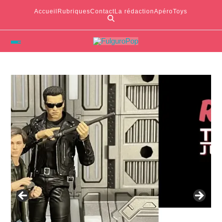
Accueil
Rubriques
Contact
La rédaction
ApéroToys