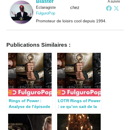
Blaster
A suivre
chez
Eclairagiste
FulguroPop
Promoteur de loisirs cool depuis 1994.
Publications Similaires :
Rings of Power :
LOTR Rings of Power
Analyse de l’épisode
: ce qu’on sait de la
La grande vague
série Amazon
S01E04