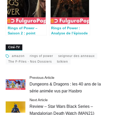
Rings of Power –
Rings of Power :
Saison 2 : point
Analyse de l’épisode
d’étape à mi-saison
6 Udûn (S01E06)
Ciné-TV
amazon
rings of power
seigneur des anneaux
The F-Files - Nos Dossiers
tolkien
Previous Article
Dungeons & Dragons : les 40 ans de la
série animée vus par Hasbro
Next Article
Review – Star Wars Black Series –
Mandalorian Death Watch (MAN21)