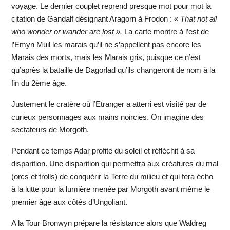
voyage. Le dernier couplet reprend presque mot pour mot la
citation de Gandalf désignant Aragorn à Frodon : «
That not all
who wonder or wander are lost ».
La carte montre à l’est de
l’Emyn Muil les marais qu’il ne s’appellent pas encore les
Marais des morts, mais les Marais gris, puisque ce n’est
qu’après la bataille de Dagorlad qu’ils changeront de nom à la
fin du 2ème âge.
Justement le cratère où l’Etranger a atterri est visité par de
curieux personnages aux mains noircies. On imagine des
sectateurs de Morgoth.
Pendant ce temps Adar profite du soleil et réfléchit à sa
disparition. Une disparition qui permettra aux créatures du mal
(orcs et trolls) de conquérir la Terre du milieu et qui fera écho
à la lutte pour la lumière menée par Morgoth avant même le
premier âge aux côtés d’Ungoliant.
A la Tour Bronwyn prépare la résistance alors que Waldreg