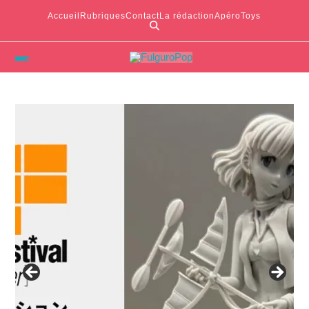
Accueil
Rubriques
Contact
La rédaction
ApéroToys