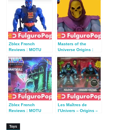
Zblex French
Masters of the
Reviews : MOTU
Universe Origins :
Origins Webstor 2024
Review Cartoon
Collection Skeletor
Zblex French
Les Maîtres de
Reviews : MOTU
l’Univers – Origins –
Origins Castle
Review Rise of Evil
Grayskull
Toys