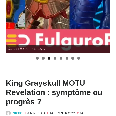
Review Mafex Terminator 2 : T-800 & John Connor
King Grayskull MOTU
Revelation : symptôme ou
progrès ?
NICKO
6 MIN READ
14 FÉVRIER 2022
14