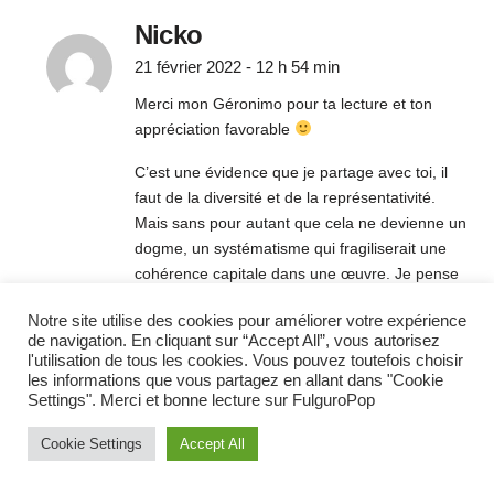
Nicko
21 février 2022 - 12 h 54 min
Merci mon Géronimo pour ta lecture et ton
appréciation favorable
C’est une évidence que je partage avec toi, il
faut de la diversité et de la représentativité.
Mais sans pour autant que cela ne devienne un
dogme, un systématisme qui fragiliserait une
cohérence capitale dans une œuvre. Je pense
également que nous sommes très chanceux toi
Notre site utilise des cookies pour améliorer votre expérience
et moi d’appartenir à un métissage culturel
de navigation. En cliquant sur “Accept All”, vous autorisez
riche, lequel nourrit un regard très ouvert sur le
l'utilisation de tous les cookies. Vous pouvez toutefois choisir
monde
les informations que vous partagez en allant dans "Cookie
Settings". Merci et bonne lecture sur FulguroPop
By Post Author
RÉPONDRE
Cookie Settings
Accept All