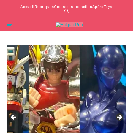
Accueil
Rubriques
Contact
La rédaction
ApéroToys