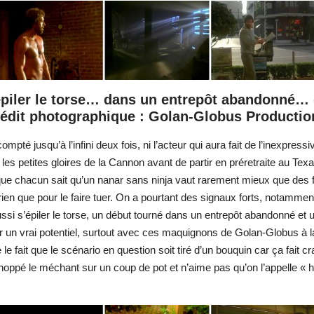
’épiler le torse… dans un entrepôt abandonné…
rédit photographique : Golan-Globus Productio
pté jusqu’à l’infini deux fois, ni l’acteur qui aura fait de l’inexpress
t les petites gloires de la Cannon avant de partir en préretraite au T
ors que chacun sait qu’un nanar sans ninja vaut rarement mieux que des 
ien que pour le faire tuer. On a pourtant des signaux forts, notammen
i s’épiler le torse, un début tourné dans un entrepôt abandonné et un
 un vrai potentiel, surtout avec ces maquignons de Golan-Globus à l
 fait que le scénario en question soit tiré d’un bouquin car ça fait cra
choppé le méchant sur un coup de pot et n’aime pas qu’on l’appelle « h