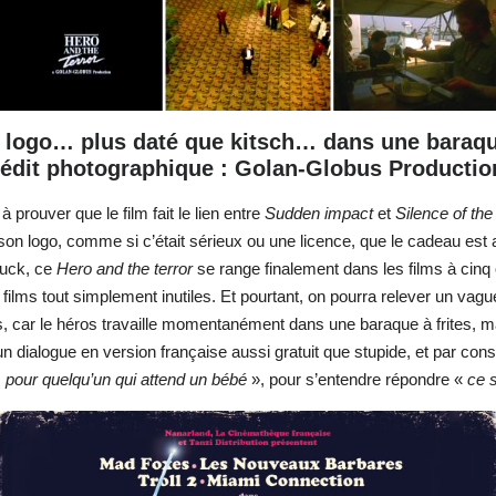
 logo… plus daté que kitsch… dans une baraqu
rédit photographique : Golan-Globus Productio
 prouver que le film fait le lien entre
Sudden impact
et
Silence of th
on logo, comme si c’était sérieux ou une licence, que le cadeau est au
huck, ce
Hero and the terror
se range finalement dans les films à cinq 
 films tout simplement inutiles. Et pourtant, on pourra relever un vagu
, car le héros travaille momentanément dans une baraque à frites, ma
un dialogue en version française aussi gratuit que stupide, et par co
toi, pour quelqu’un qui attend un bébé
», pour s’entendre répondre «
ce 