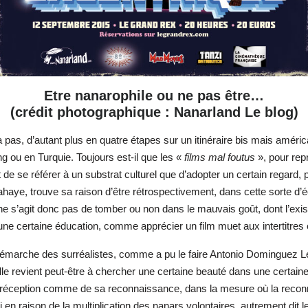
Etre nanarophile ou ne pas être…
(crédit photographique : Nanarland Le blog)
’en a pas, d’autant plus en quatre étapes sur un itinéraire bis mais amé
 ou en Turquie. Toujours est-il que les «
films mal foutus
», pour rep
tant de se référer à un substrat culturel que d’adopter un certain reg
ahaye, trouve sa raison d’être rétrospectivement, dans cette sorte d’éc
l ne s’agit donc pas de tomber ou non dans le mauvais goût, dont l’exist
ne certaine éducation, comme apprécier un film muet aux intertitres
 démarche des surréalistes, comme a pu le faire Antonio Dominguez Lei
 elle revient peut-être à chercher une certaine beauté dans une certain
é de sa réception comme de sa reconnaissance, dans la mesure où la 
n raison de la multiplication des nanars volontaires, autrement dit l