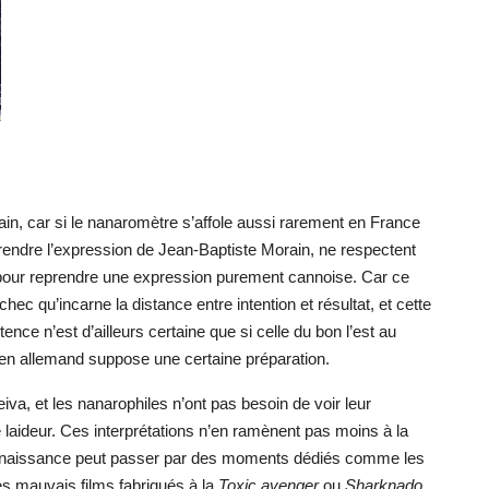
ricain, car si le nanaromètre s’affole aussi rarement en France
rendre l’expression de Jean-Baptiste Morain, ne respectent
ard, pour reprendre une expression purement cannoise. Car ce
hec qu’incarne la distance entre intention et résultat, et cette
ence n’est d’ailleurs certaine que si celle du bon l’est au
 en allemand suppose une certaine préparation.
va, et les nanarophiles n’ont pas besoin de voir leur
e laideur. Ces interprétations n’en ramènent pas moins à la
reconnaissance peut passer par des moments dédiés comme les
es mauvais films fabriqués à la
Toxic avenger
ou
Sharknado
.