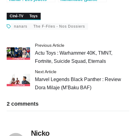
nanars (partie 1/2)
3/3)
Ciné-TV
Toys
nanars
The F-Files - Nos Dossiers
Previous Article
Actu Toys : Warhammer 40K, TMNT,
Fortnite, Suicide Squad, Eternals
Next Article
Marvel Legends Black Panther : Review
Dora Milaje (M’Baku BAF)
2 comments
Nicko