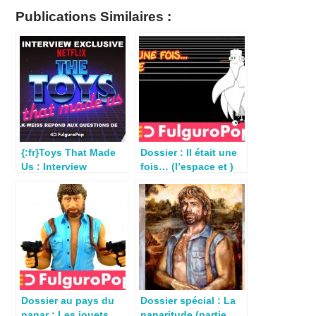
Publications Similaires :
{:fr}Toys That Made
Dossier : Il était une
Us : Interview
fois… (l’espace et )
exclusive{:}{:en}Toys
Métro par Nicolas
that made us :
exclusive interview
with Brian Volk-
Weiss{:}
Dossier au pays du
Dossier spécial : La
nanar : Les jouets
nanaritude (partie