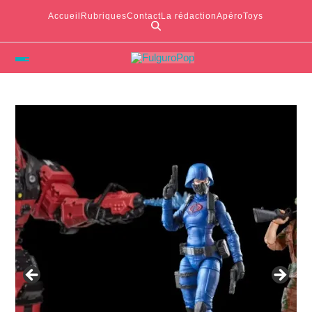
Accueil
Rubriques
Contact
La rédaction
ApéroToys