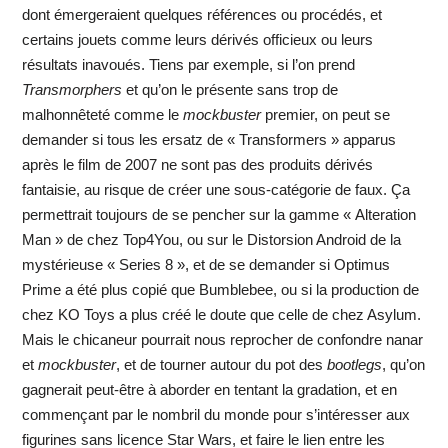
dont émergeraient quelques références ou procédés, et
certains jouets comme leurs dérivés officieux ou leurs
résultats inavoués. Tiens par exemple, si l’on prend
Transmorphers
et qu’on le présente sans trop de
malhonnêteté comme le
mockbuster
premier, on peut se
demander si tous les ersatz de « Transformers » apparus
après le film de 2007 ne sont pas des produits dérivés
fantaisie, au risque de créer une sous-catégorie de faux. Ça
permettrait toujours de se pencher sur la gamme « Alteration
Man » de chez Top4You, ou sur le Distorsion Android de la
mystérieuse « Series 8 », et de se demander si Optimus
Prime a été plus copié que Bumblebee, ou si la production de
chez KO Toys a plus créé le doute que celle de chez Asylum.
Mais le chicaneur pourrait nous reprocher de confondre nanar
et
mockbuster
, et de tourner autour du pot des
bootlegs
, qu’on
gagnerait peut-être à aborder en tentant la gradation, et en
commençant par le nombril du monde pour s’intéresser aux
figurines sans licence Star Wars, et faire le lien entre les