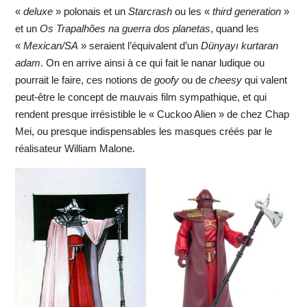
«
deluxe
» polonais et un
Starcrash
ou les «
third generation
»
et un
Os Trapalhões na guerra dos planetas
, quand les
«
Mexican/SA
» seraient l’équivalent d’un
Dünyayı kurtaran
adam
. On en arrive ainsi à ce qui fait le nanar ludique ou
pourrait le faire, ces notions de
goofy
ou de
cheesy
qui valent
peut-être le concept de mauvais film sympathique, et qui
rendent presque irrésistible le « Cuckoo Alien » de chez Chap
Mei, ou presque indispensables les masques créés par le
réalisateur William Malone.