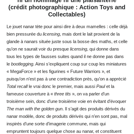
(crédit photographique : Action Toys and
Collectables)
Le jouet nanar tète pour ainsi dire à deux mamelles : celle déjà
bien pressurée du
licensing
, mais dont le lait provient de la
glande à nanars située juste sous la bosse des maths, et celle
qu’on ne saurait voir du presque
licensing
, qui donne dans
tous les types de fausses suites quand il ne donne pas dans
le
bootlegging
. Ainsi s’expliquent coup sur coup les miniatures
« MegaForce » et les figurines « Future Warriors », et
puisqu’on n’est pas à une contradiction près, qu’on a apprécié
Total recall
le vrai donc le premier, mais aussi
Paul
et la
fameuse couverture à «
three tits
», on va parler d’un
troisième sein, donc d’une troisième voie en évitant d’évoquer
The man with the golden gun
. Il s’agit des produits dérivés du
nanar modèle, donc de produits dérivés qui n’en sont pas, mal
inspirés d’une sorte d’imagerie commune, mais qui
empruntent toujours quelque chose au nanar, et constituent