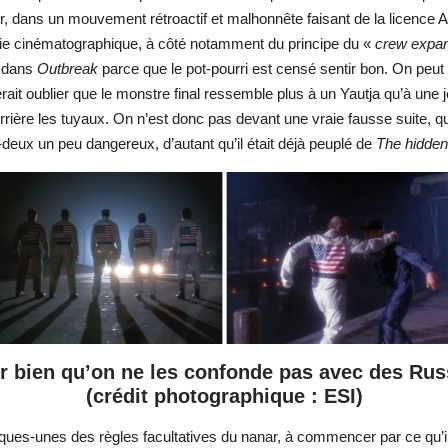
er, dans un mouvement rétroactif et malhonnête faisant de la licence 
nie cinématographique, à côté notamment du principe du «
crew expa
o dans
Outbreak
parce que le pot-pourri est censé sentir bon. On pe
it oublier que le monstre final ressemble plus à un Yautja qu’à une 
rière les tuyaux. On n’est donc pas devant une vraie fausse suite, qui 
deux un peu dangereux, d’autant qu’il était déjà peuplé de
The hidden
r bien qu’on ne les confonde pas avec des Rus
(crédit photographique : ESI)
lques-unes des règles facultatives du nanar, à commencer par ce qu’