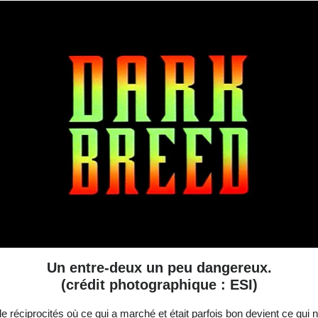
Un entre-deux un peu dangereux.
(crédit photographique : ESI)
 réciprocités où ce qui a marché et était parfois bon devient ce qui n