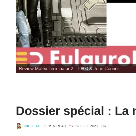
Review Mafex Terminator 2 : T-800 & John Connor
Dossier spécial : La 
NICOLAS
9 MIN READ
2 JUILLET 2021
6