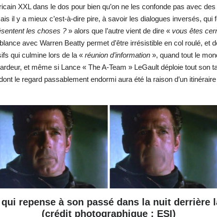
icain XXL dans le dos pour bien qu’on ne les confonde pas avec des R
s il y a mieux c’est-à-dire pire, à savoir les dialogues inversés, qui 
sentent les choses ?
» alors que l’autre vient de dire «
vous êtes cer
ance avec Warren Beatty permet d’être irrésistible en col roulé, et de 
s qui culmine lors de la «
réunion d’information
», quand tout le mo
anardeur, et même si Lance « The A-Team » LeGault déploie tout son ta
t le regard passablement endormi aura été la raison d’un itinéraire qua
qui repense à son passé dans la nuit derrière l
(crédit photographique : ESI)