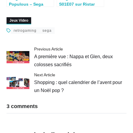
Populous – Sega
S01E07 sur Ristar
Master System
Megadrive
(Electronic Arts 1989)
Jeux Video
retrogaming
sega
Previous Article
A première vue : Nappa et Glen, deux
colosses sacrifiés
Next Article
Shopping : quel calendrier de l’avent pour
un Noël pop ?
3 comments