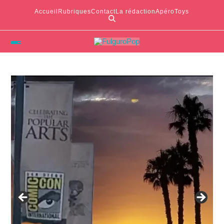
Accueil
Rubriques
Contact
La rédaction
ApéroToys