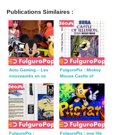
Publications Similaires :
Actu Gaming – Les
FulguroPix : Mickey
nouveautés en ce
Mouse Castle of
début d’année 2019
Illusion (Sega 1990)
FulguroPix :
FulguroPix : one life