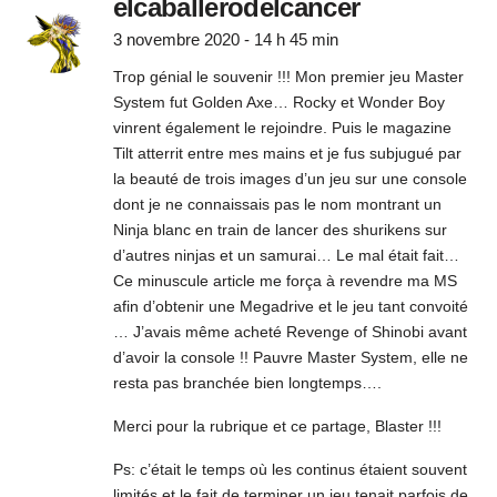
elcaballerodelcancer
3 novembre 2020 - 14 h 45 min
Trop génial le souvenir !!! Mon premier jeu Master
System fut Golden Axe… Rocky et Wonder Boy
vinrent également le rejoindre. Puis le magazine
Tilt atterrit entre mes mains et je fus subjugué par
la beauté de trois images d’un jeu sur une console
dont je ne connaissais pas le nom montrant un
Ninja blanc en train de lancer des shurikens sur
d’autres ninjas et un samurai… Le mal était fait…
Ce minuscule article me força à revendre ma MS
afin d’obtenir une Megadrive et le jeu tant convoité
… J’avais même acheté Revenge of Shinobi avant
d’avoir la console !! Pauvre Master System, elle ne
resta pas branchée bien longtemps….
Merci pour la rubrique et ce partage, Blaster !!!
Ps: c’était le temps où les continus étaient souvent
limités et le fait de terminer un jeu tenait parfois de