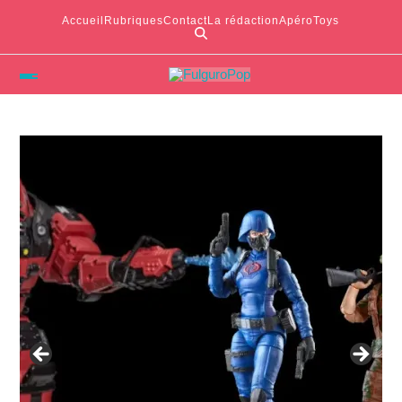
Accueil
Rubriques
Contact
La rédaction
ApéroToys