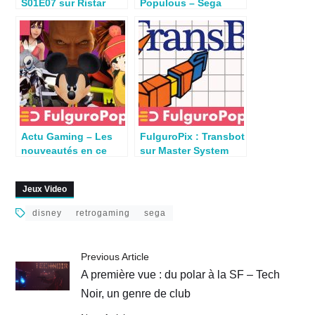
S01E07 sur Ristar
Populous – Sega
Megadrive
Master System
(Electronic Arts 1989)
Actu Gaming – Les
FulguroPix : Transbot
nouveautés en ce
sur Master System
début d’année 2019
(SEGA 1986)
Jeux Video
disney
retrogaming
sega
Previous Article
A première vue : du polar à la SF – Tech
Noir, un genre de club