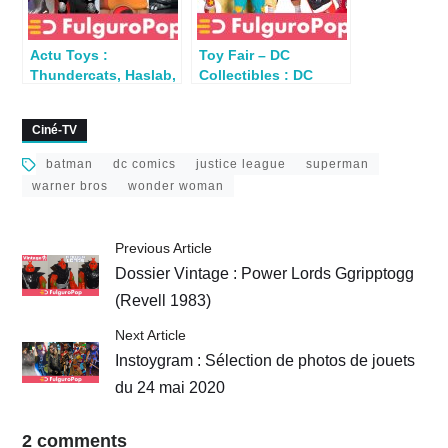
Actu Toys :
Toy Fair – DC
Thundercats, Haslab,
Collectibles : DC
Godzilla, DC Comics,
Prime et DC Lucha
Warcraft…
Explosiva
Ciné-TV
batman
dc comics
justice league
superman
warner bros
wonder woman
Previous Article
Dossier Vintage : Power Lords Ggripptogg
(Revell 1983)
Next Article
Instoygram : Sélection de photos de jouets
du 24 mai 2020
2 comments