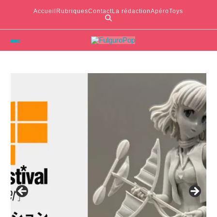
Accueil
Rubriques
Contact
La rédaction
ApéroToys