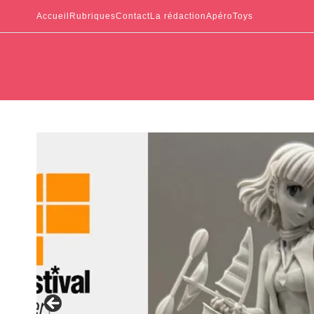
Accueil
Rubriques
Contact
La rédaction
ApéroToys