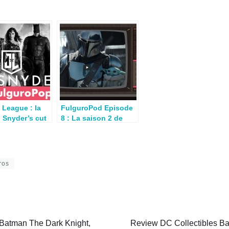
 League : la
FulguroPod Episode
 Snyder’s cut
8 : La saison 2 de
t sur HBO
The Mandalorian
ros
 Batman The Dark Knight,
Review DC Collectibles B