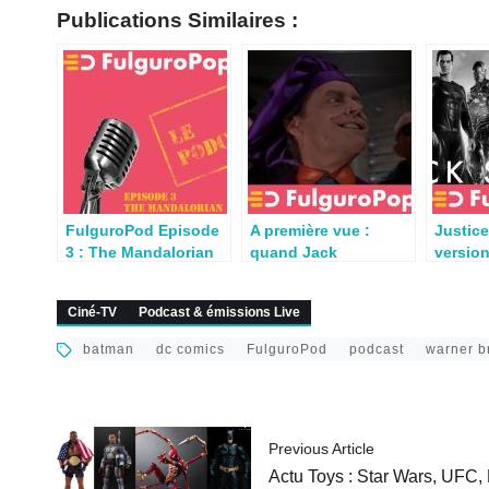
Publications Similaires :
FulguroPod Episode
A première vue :
Justice
3 : The Mandalorian
quand Jack
version
(podcast)
Nicholson sauve
bientô
Francis Bacon
Ciné-TV
Podcast & émissions Live
batman
dc comics
FulguroPod
podcast
warner b
Previous Article
Actu Toys : Star Wars, UFC,