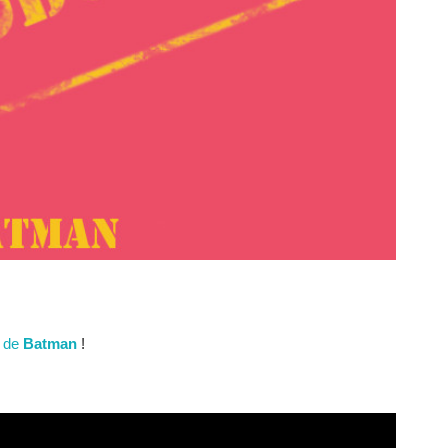
s de
Batman
!