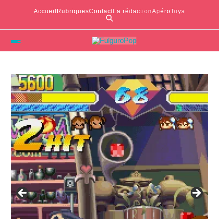
Accueil
Rubriques
Contact
La rédaction
ApéroToys