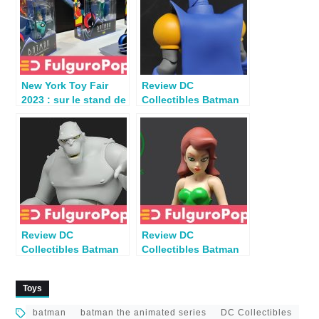
New York Toy Fair
Review DC
2023 : sur le stand de
Collectibles Batman
McFarlane Toys
The Adventures
Continue : Azrael
Review DC
Review DC
Collectibles Batman
Collectibles Batman
The Animated Series :
The Animated Series :
Killer Croc
Poison Ivy
Toys
batman
batman the animated series
DC Collectibles