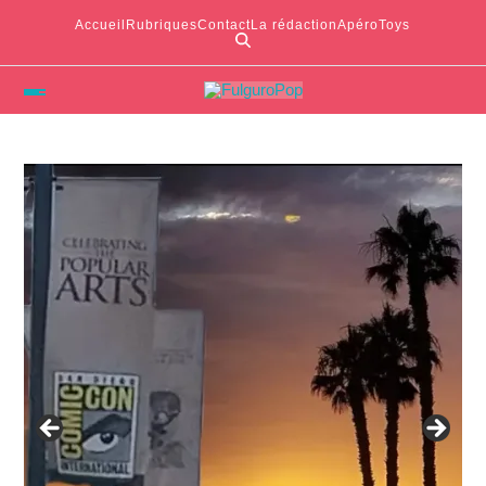
Accueil
Rubriques
Contact
La rédaction
ApéroToys