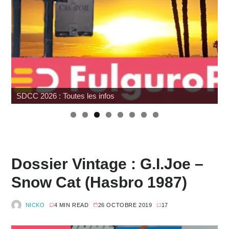
Hasbro : Marvel Legends Avengers Doomsday
W
Dossier Vintage : G.I.Joe –
Snow Cat (Hasbro 1987)
NICKO
4 MIN READ
26 OCTOBRE 2019
17