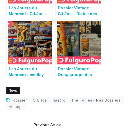
Les Jouets du
Dossier Vintage :
Mercredi : G.I.Joe –
G.I.Joe – Diable des
Cobra POGO (Hasbro
Mers (Hasbro 1988)
1989)
Les Jouets du
Dossier Vintage :
Mercredi : medley
Orca, groupe des
vintage G.I.Joe
Plongeurs – G.I.Joe
Hasbro France
(Hasbro 1988)
Toys
dossier
G.I. Joe
hasbro
The F-Files - Nos Dossiers
vintage
Previous Article