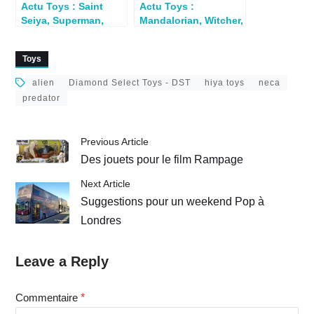
Actu Toys : Saint
Actu Toys :
Seiya, Superman,
Mandalorian, Witcher,
Macross, Nightmare
Predator, Spawn…
before Xmas
Toys
alien
Diamond Select Toys - DST
hiya toys
neca
predator
Previous Article
Des jouets pour le film Rampage
Next Article
Suggestions pour un weekend Pop à
Londres
Leave a Reply
Commentaire
*