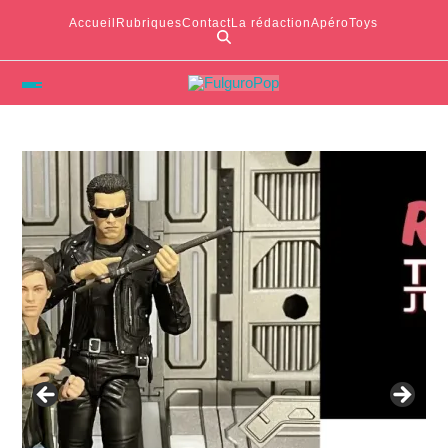
Accueil
Rubriques
Contact
La rédaction
ApéroToys