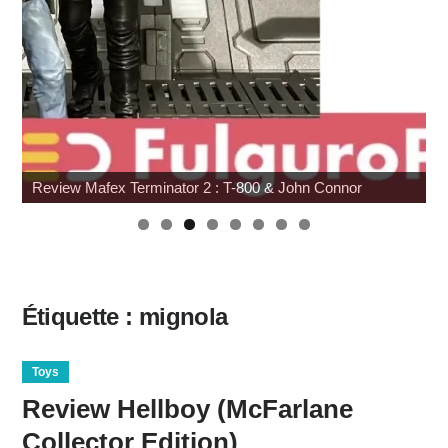
Review Mafex Terminator 2 : T-800 & John Connor
Étiquette :
mignola
Toys
Review Hellboy (McFarlane
Collector Edition)