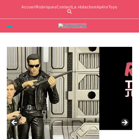
Accueil
Rubriques
Contact
La rédaction
ApéroToys