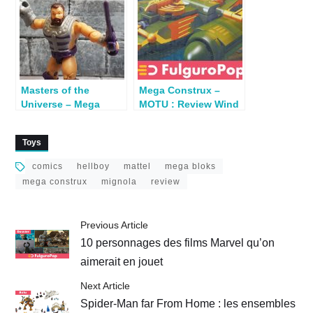
Universe – Mega
Construx : Man-at-
Arms Photoshoot{:}
Masters of the
Mega Construx –
Universe – Mega
MOTU : Review Wind
Construx : Review
Raider & Battle For
Fisto
Eternia
Toys
comics
hellboy
mattel
mega bloks
mega construx
mignola
review
Previous Article
10 personnages des films Marvel qu’on
aimerait en jouet
Next Article
Spider-Man far From Home : les ensembles