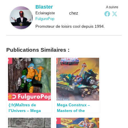
Blaster
A suivre
chez
Eclairagiste
FulguroPop
Promoteur de loisirs cool depuis 1994.
Publications Similaires :
{:fr}Maîtres de
Mega Construx –
l’Univers – Mega
Masters of the
Construx : Review
Universe : Review
Maître d’armes{:}
Battle Ram
{:en}Masters of the