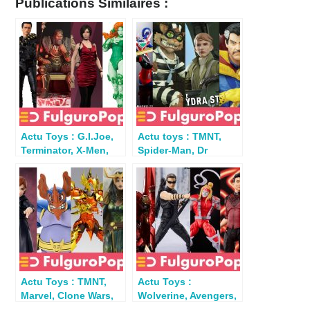
Publications Similaires :
Actu Toys : G.I.Joe,
Actu toys : TMNT,
Terminator, X-Men,
Spider-Man, Dr
Saint Seiya, X-Or,
Strange, Fortnite, Alf,
Conan…
MOTU
Actu Toys : TMNT,
Actu Toys :
Marvel, Clone Wars,
Wolverine, Avengers,
Justice League,
Witcher, Suicide