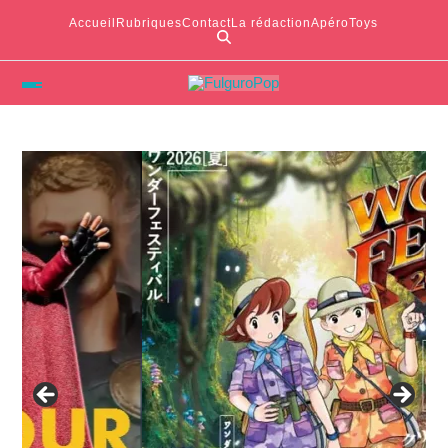
Accueil
Rubriques
Contact
La rédaction
ApéroToys