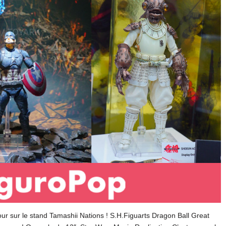
ur sur le stand Tamashii Nations ! S.H.Figuarts Dragon Ball Great