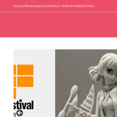
Accueil
Rubriques
Contact
La rédaction
ApéroToys