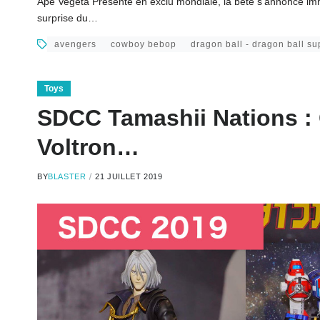
Ape Vegeta Présenté en exclu mondiale, la bête s’annonce imm
surprise du…
avengers
cowboy bebop
dragon ball - dragon ball su
Toys
SDCC Tamashii Nations :
Voltron…
BY
BLASTER
21 JUILLET 2019