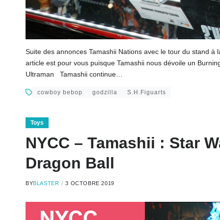
Suite des annonces Tamashii Nations avec le tour du stand à la
article est pour vous puisque Tamashii nous dévoile un Burn
Ultraman Tamashii continue…
cowboy bebop
godzilla
S.H.Figuarts
Toys
NYCC – Tamashii : Star W
Dragon Ball
BY
BLASTER
3 OCTOBRE 2019