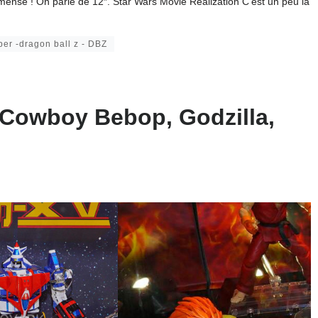
ense ! On parle de 12″. Star Wars Movie Realization C’est un peu la
per -dragon ball z - DBZ
 Cowboy Bebop, Godzilla,