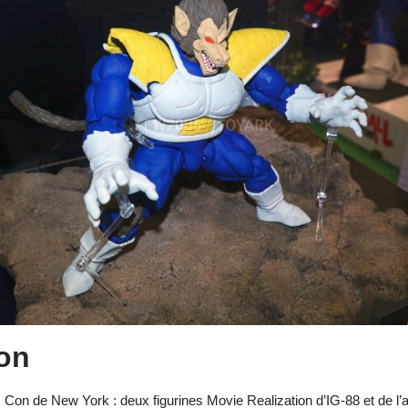
ion
 Con de New York : deux figurines Movie Realization d’IG-88 et de l’