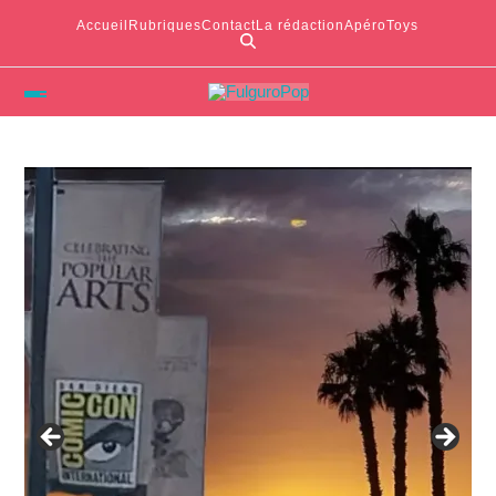
Accueil
Rubriques
Contact
La rédaction
ApéroToys