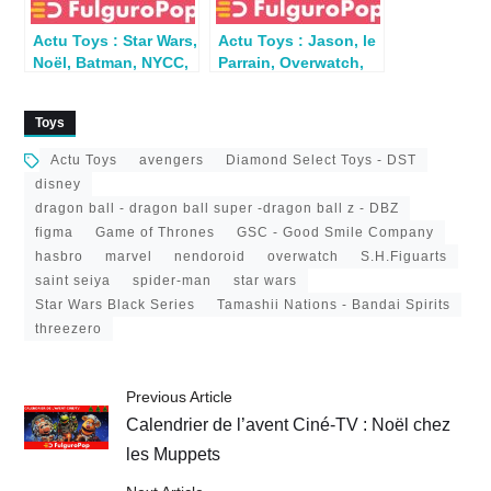
Actu Toys : Star Wars,
Actu Toys : Jason, le
Noël, Batman, NYCC,
Parrain, Overwatch,
Metroid, Spidey…
X-Men
Toys
Actu Toys
avengers
Diamond Select Toys - DST
disney
dragon ball - dragon ball super -dragon ball z - DBZ
figma
Game of Thrones
GSC - Good Smile Company
hasbro
marvel
nendoroid
overwatch
S.H.Figuarts
saint seiya
spider-man
star wars
Star Wars Black Series
Tamashii Nations - Bandai Spirits
threezero
Previous Article
Calendrier de l’avent Ciné-TV : Noël chez
les Muppets