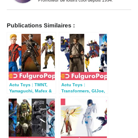
Promoteur de loisirs cool depuis 1994.
Publications Similaires :
Actu Toys : TMNT,
Actu Toys :
Yamaguchi, Mafex &
Transformers, GIJoe,
SHFiguarts DC &
Marvel, Indiana
Marvel
Jones…