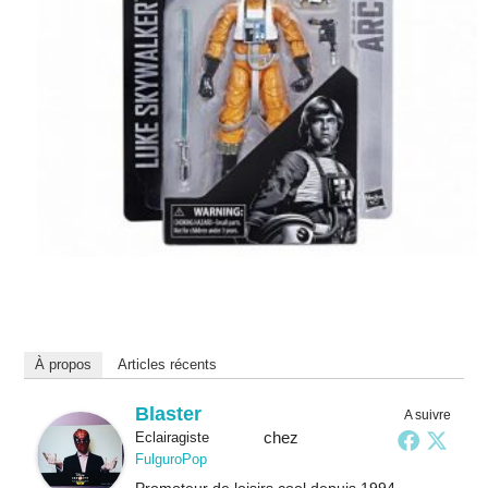
À propos
Articles récents
Blaster
A suivre
chez
Eclairagiste
FulguroPop