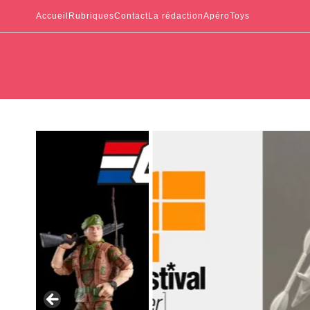
Accueil
Rubriques
Contact
La rédaction
ApéroToys