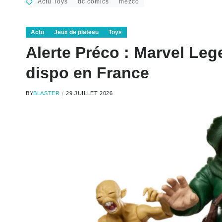
Actu Toys
dc comics
mezco
Actu
Jeux de plateau
Toys
Alerte Préco : Marvel Le
dispo en France
BY
BLASTER
29 JUILLET 2026