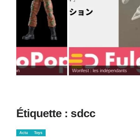
Wonfest : les indépendants
Étiquette :
sdcc
Actu
Toys