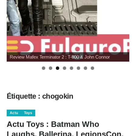
Review Mafex Terminator 2 : T-800 & John Connor
W
Étiquette :
chogokin
Actu
Toys
Actu Toys : Batman Who
Laughs, Ballerina, LegionsCon,