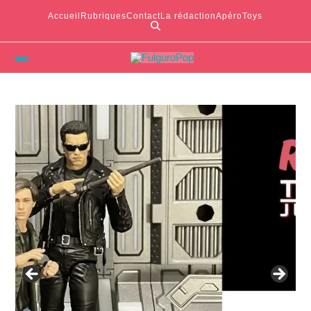
Accueil
Rubriques
Contact
La rédaction
ApéroToys