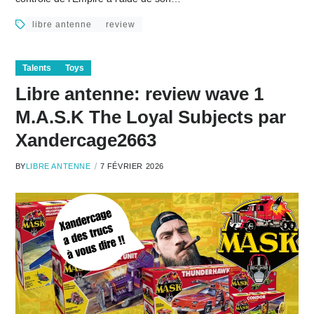
libre antenne
review
Talents
Toys
Libre antenne: review wave 1
M.A.S.K The Loyal Subjects par
Xandercage2663
BY
LIBRE ANTENNE
7 FÉVRIER 2026