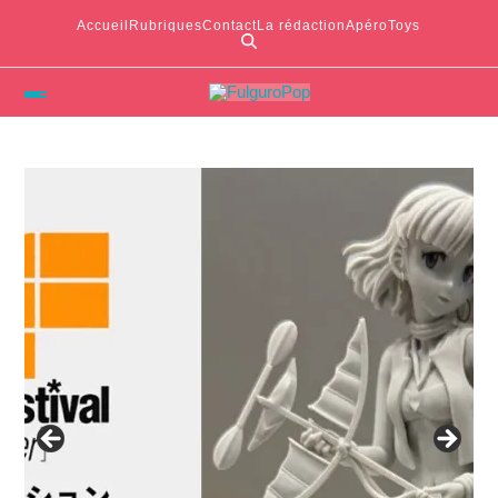
Accueil
Rubriques
Contact
La rédaction
ApéroToys