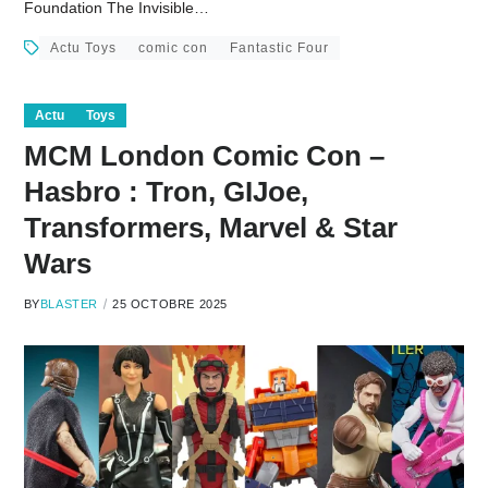
Foundation The Invisible…
Actu Toys
comic con
Fantastic Four
Actu
Toys
MCM London Comic Con –
Hasbro : Tron, GIJoe,
Transformers, Marvel & Star
Wars
BY
BLASTER
25 OCTOBRE 2025