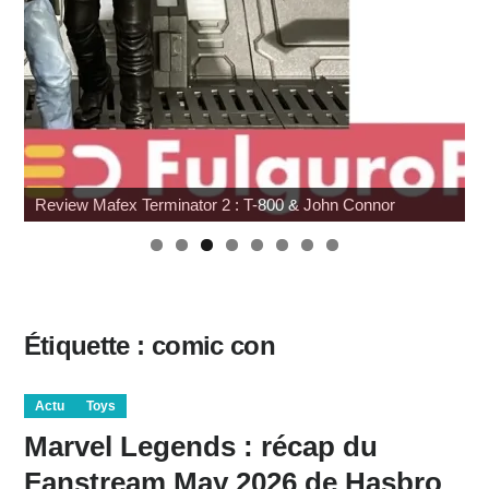
Review Mafex Terminator 2 : T-800 & John Connor
Étiquette :
comic con
Actu
Toys
Marvel Legends : récap du
Fanstream May 2026 de Hasbro