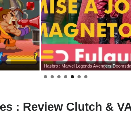
Hasbro : Marvel Legends Avengers Doomsday
ies : Review Clutch & 