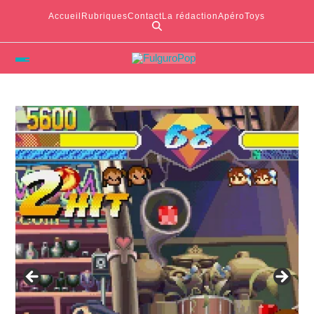
Accueil
Rubriques
Contact
La rédaction
ApéroToys