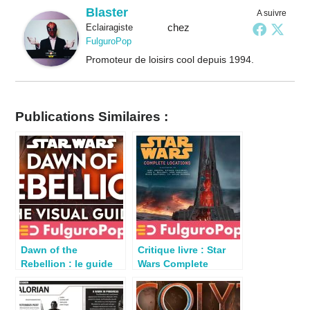
Blaster
A suivre
chez
Eclairagiste
FulguroPop
Promoteur de loisirs cool depuis 1994.
Publications Similaires :
Dawn of the
Critique livre : Star
Rebellion : le guide
Wars Complete
visuel Star Wars
Locations (New
qu’on attendait
Edition, 2025)