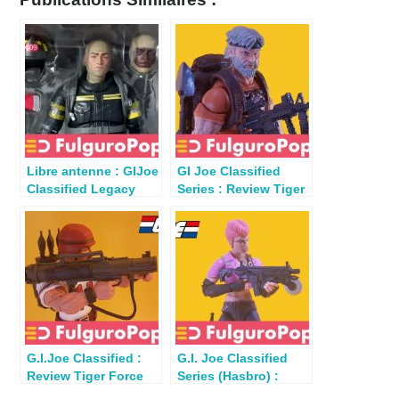
Libre antenne : GIJoe
GI Joe Classified
Classified Legacy
Series : Review Tiger
Firefighter par
Force Outback
Sebastator
G.I.Joe Classified :
G.I. Joe Classified
Review Tiger Force
Series (Hasbro) :
Bazooka
Review Zarana (#48)