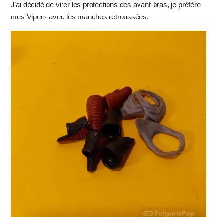
J’ai décidé de virer les protections des avant-bras, je préfère
mes Vipers avec les manches retroussées.