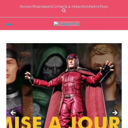
Accueil
Rubriques
Contact
La rédaction
ApéroToys