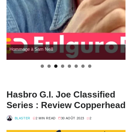
Review Mafex Terminator 2 : T-800 & John Connor
Hasbro G.I. Joe Classified
Series : Review Copperhead
BLASTER
2 MIN READ
30 AOÛT 2023
2