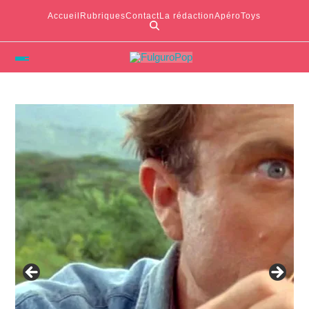
Accueil
Rubriques
Contact
La rédaction
ApéroToys