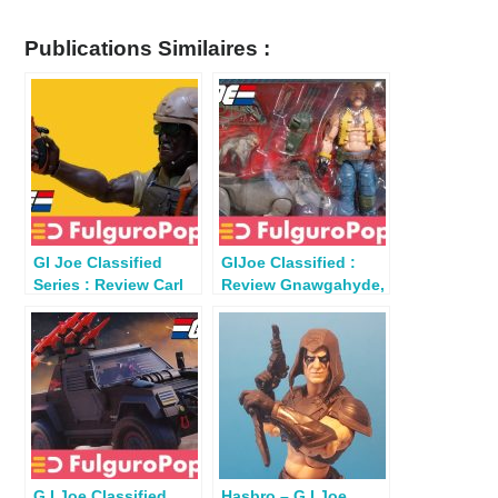
Publications Similaires :
GI Joe Classified
GIJoe Classified :
Series : Review Carl
Review Gnawgahyde,
« Doc » Greer
Porkbelly & Yobbo
G.I.Joe Classified
Hasbro – G.I.Joe