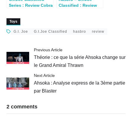
Series : Review Cobra
Classified : Review
Night Attack 4-WD
Zartan
Stinger & Driver
Toys
G.I. Joe
G.I.Joe Classified
hasbro
review
Previous Article
Théorie : ce que la série Ahsoka change sur
le Grand Amiral Thrawn
Next Article
Ahsoka : Analyse express de la 3ème partie
par Blaster
2 comments