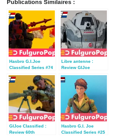
Publications Similaires :
Hasbro G.I.Joe
Libre antenne :
Classified Series #74
Review GIJoe
: Review Scrap Iron
Classified SNAKE
Battle Armor par
Sebastator
GIJoe Classified :
Hasbro G.I. Joe
Review 60th
Classified Series #25