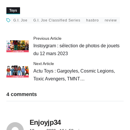
Anniversary Action
: Review Lady Jaye
Marine Sniper
Toys
G.I. Joe
G.I. Joe Classified Series
hasbro
review
Previous Article
Instoygram : sélection de photos de jouets
du 12 mars 2023
Next Article
Actu Toys : Gargoyles, Cosmic Legions,
Toxic Avengers, TMNT…
4 comments
Enjoyjp34