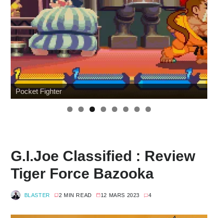
Hommage à Sam Neill
W
G.I.Joe Classified : Review
Tiger Force Bazooka
BLASTER
2 MIN READ
12 MARS 2023
4