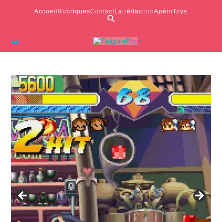
Accueil
Rubriques
Contact
La rédaction
ApéroToys